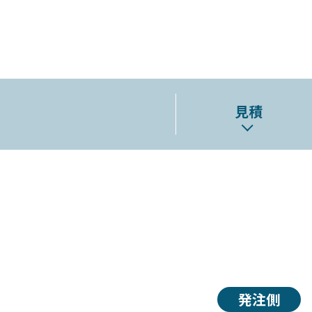
見積
発注側