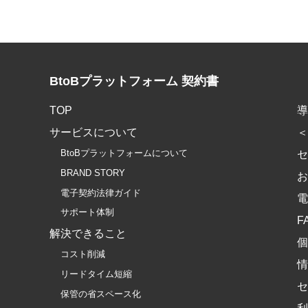
BtoBプラットフォーム 契約書
TOP
導
サービスについて
＜
BtoBプラットフォームについて
セ
BRAND STORY
お
電子契約法律ガイド
電
サポート体制
F
解決できること
個
コスト削減
情
リードタイム短縮
セ
保管の省スペース化