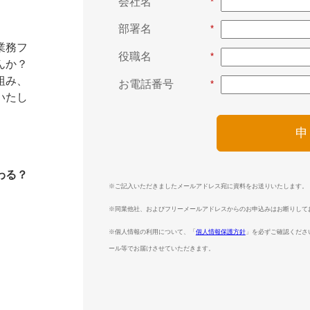
業務フ
んか？
組み、
説いたし
わる？