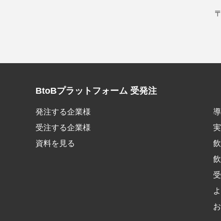
〒
BtoBプラットフォーム 受発注
発注する企業様
導
受注する企業様
実
資料を見る
飲
飲
受
よ
お