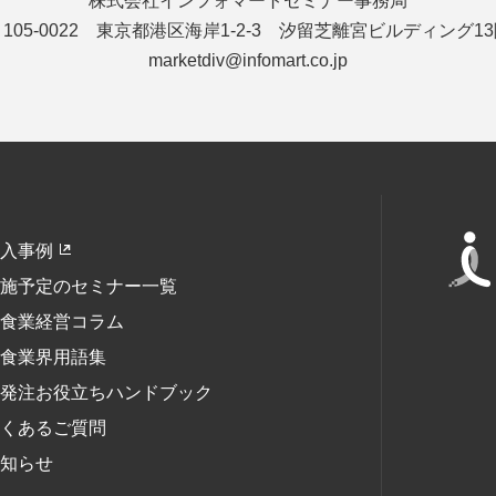
株式会社インフォマート
セミナー事務局
105-0022 東京都港区海岸1-2-3
汐留芝離宮ビルディング13
marketdiv@infomart.co.jp
入事例
施予定のセミナー一覧
食業経営コラム
食業界用語集
発注お役立ちハンドブック
くあるご質問
知らせ