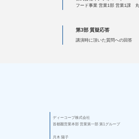
フード事業 営業1部 営業1課 丸
第3部 質疑応答
講演時に頂いた質問への回答
ディーコープ株式会社
首都圏営業本部 営業第一部 第1グループ
月木 陽子