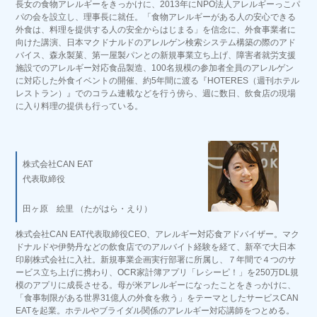
長女の食物アレルギーをきっかけに、2013年にNPO法人アレルギーっこパ
パの会を設立し、理事長に就任。「食物アレルギーがある人の安心できる
外食は、料理を提供する人の安全からはじまる」を信念に、外食事業者に
向けた講演、日本マクドナルドのアレルゲン検索システム構築の際のアド
バイス、森永製菓、第一屋製パンとの新規事業立ち上げ、障害者就労支援
施設でのアレルギー対応食品製造、100名規模の参加者全員のアレルゲン
に対応した外食イベントの開催、約5年間に渡る『HOTERES（週刊ホテル
レストラン）』でのコラム連載などを行う傍ら、週に数日、飲食店の現場
に入り料理の提供も行っている。
株式会社CAN EAT
代表取締役
田ヶ原 絵里 （たがはら・えり）
株式会社CAN EAT代表取締役CEO、アレルギー対応食アドバイザー。マク
ドナルドや伊勢丹などの飲食店でのアルバイト経験を経て、新卒で大日本
印刷株式会社に入社。新規事業企画実行部署に所属し、７年間で４つのサ
ービス立ち上げに携わり、OCR家計簿アプリ「レシーピ！」を250万DL規
模のアプリに成長させる。母が米アレルギーになったことをきっかけに、
「食事制限がある世界31億人の外食を救う」をテーマとしたサービスCAN
EATを起業。ホテルやブライダル関係のアレルギー対応講師をつとめる。