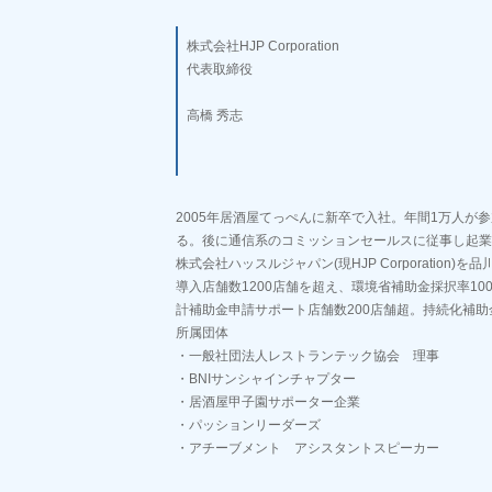
株式会社HJP Corporation
代表取締役
高橋 秀志
2005年居酒屋てっぺんに新卒で入社。年間1万人が
る。後に通信系のコミッションセールスに従事し起業資
株式会社ハッスルジャパン(現HJP Corporation)
導入店舗数1200店舗を超え、環境省補助金採択率100
計補助金申請サポート店舗数200店舗超。持続化補助
所属団体
・一般社団法人レストランテック協会 理事
・BNIサンシャインチャプター
・居酒屋甲子園サポーター企業
・パッションリーダーズ
・アチーブメント アシスタントスピーカー