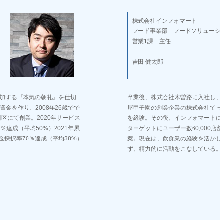
株式会社インフォマート
フード事業部 フードソリュー
営業1課 主任
吉田 健太郎
参加する『本気の朝礼』を仕切
卒業後、株式会社木曽路に入社し、
金を作り、2008年26歳でで
屋甲子園の創業企業の株式会社てっ
を品川区にて創業。2020年サービス
を経験。その後、インフォマート
％達成（平均50%）2021年累
ターゲットにユーザー数60,000
金採択率70％達成（平均38%）
案。現在は、飲食業の経験を活か
ず、精力的に活動をこなしている