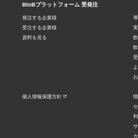
BtoBプラットフォーム 受発注
発注する企業様
導
受注する企業様
実
資料を見る
飲
飲
受
よ
お
個人情報保護方針
情
セ
利
サ
カ