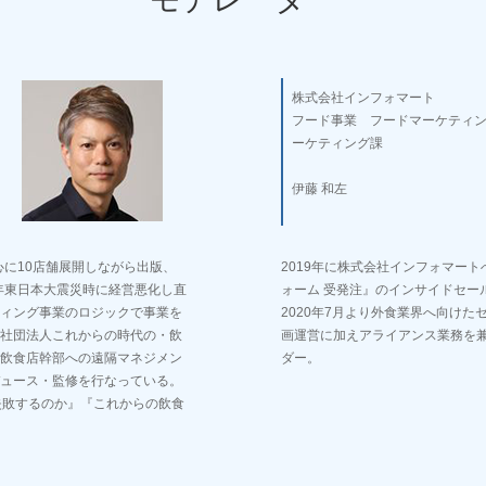
株式会社インフォマート
フード事業 フードマーケティ
ーケティング課
伊藤 和左
心に10店舗展開しながら出版、
2019年に株式会社インフォマート
年東日本大震災時に経営悪化し直
ォーム 受発注』のインサイドセー
ィング事業のロジックで事業を
2020年7月より外食業界へ向け
社団法人これからの時代の・飲
画運営に加えアライアンス業務を
飲食店幹部への遠隔マネジメン
ダー。
ュース・監修を行なっている。
失敗するのか』『これからの飲食