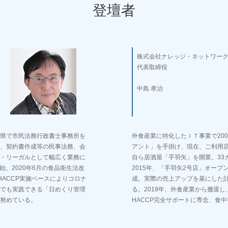
登壇者
株式会社ナレッジ・ネットワー
代表取締役
中島 孝治
県で市民法務行政書士事務所を
外食産業に特化したＩＴ事業で20
、契約書作成等の民事法務、会
アント」を手掛け、現在、ご利用店舗
・リーガルとして幅広く業務に
自ら居酒屋「手羽矢」を開業。33
始。2020年6月の食品衛生法改
2015年、「手羽矢2号店」オープ
ACCP実施ベースによりコロナ
成。実際の売上アップを基にした計
でも実践できる「日めくり管理
る。2019年、外食産業から撤退
努めている。
HACCP完全サポートに専念、食