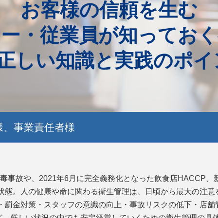
お客様の信頼を生む
ナー・従業員が知っておく
の正しい知識と実践のポ
様、事業責任者様
事故や、2021年6月に完全義務化となった飲食店HACCP
の状態。人の健康や命に関わる衛生管理は、日頃から最大の注
則・罰金対策・スタッフの意識の向上・事故リスクの低下・店
ど、厳しい状況の中でも安定経営していくための衛生管理の具体策