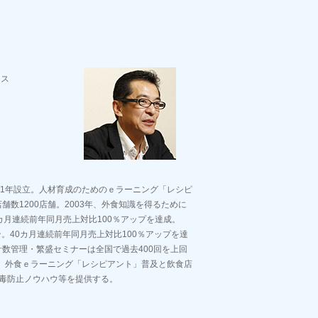
クス
01年設立。人材育成のためのｅラーニング「レシピ
数1200店舗。2003年、外食知識を得るために
カ月連続前年同月売上対比100％アップを達成。
ン。40カ月連続前年同月売上対比100％アップを達
数管理・繁盛セミナーは全国で過去400回を上回
し、外食ｅラーニング「レシピアント」普及と飲食店
中毒防止ノウハウ等を提供する。