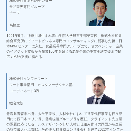
株式会社日本M&Aセンター
食品業界専門グループ
チーフ
高橋空
1991年9月、神奈川県生まれ青山学院大学経営学部卒業後、株式会社船井
総合研究所にてフードビジネス専門のコンサルティングに従事した後、日
本M&Aセンターに入社。食品業界専門グループにて、食のベンチャー企業
のイグジット支援から創業100年を超える老舗企業の事業承継支援まで幅
広くM&A支援に携わる。
株式会社インフォマート
フード事業部門 カスタマーサクセス部
コーディネート3課
蝦名太朗
青森県青森市出身。大学卒業後、人材会社において営業代行事業を行う部
門にて西日本エリア長、営業統括グループ長を歴任。クライアント先企業
の課題に応じたセールスデザインを行い人材と仕組み作りの両面から企業
の収益最大化に貢献。その後人材育成コンサル会社を経て2022年インフォ