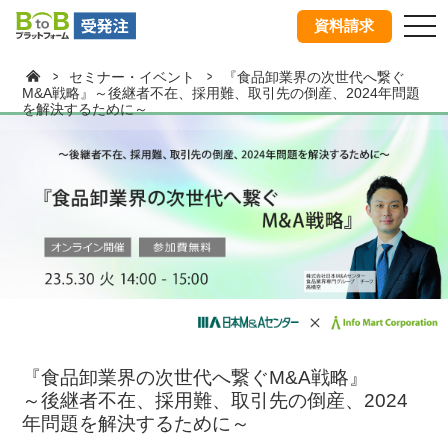
tog
資料請求
nav
セミナー・イベント
『食品卸業界の次世代へ繋ぐ
M&A戦略』～後継者不在、採用難、取引先の倒産、2024年問題
を解決するために～
『食品卸業界の次世代へ繋ぐM&A戦略』
～後継者不在、採用難、取引先の倒産、2024
年問題を解決するために～