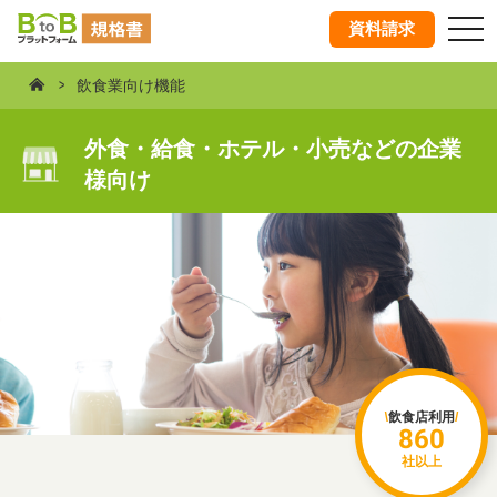
tog
資料請求
nav
飲食業向け機能
外食・給食・ホテル・
小売などの企業
様向け
飲食店利用
860
社以上