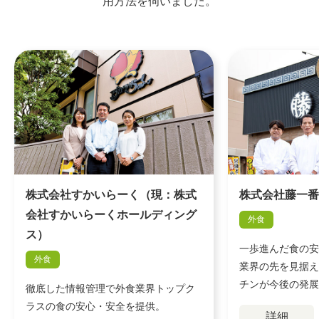
用方法を伺いました。
株式会社すかいらーく（現：株式
株式会社藤一
会社すかいらーくホールディング
外食
ス）
一歩進んだ食の
外食
業界の先を見据
チンが今後の発
徹底した情報管理で外食業界トップク
ラスの食の安心・安全を提供。
詳細