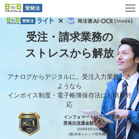
tog
slideImg02
nav
受注・請求業務の
ストレスから解放
アナログからデジタルに。受注入力業務とさ
ようなら
インボイス制度・電子帳簿保存法にも簡単対
応
インフォマートはフード業界
受発注流通金額シェアNo.1！
2024年8月14日現在
(株)未来トレンド研究機構調べ