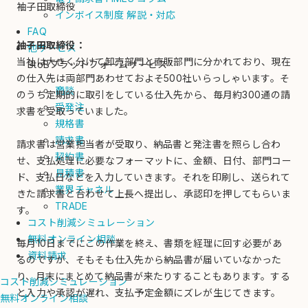
袖子田取締役
インボイス制度 解説・対応
FAQ
袖子田取締役：
他サービス
当社は大きく分けて卸売部門と直販部門に分かれており、現在
BtoBプラットフォームサービス
の仕入先は両部門あわせておよそ500社いらっしゃいます。そ
商談
のうち定期的に取引をしている仕入先から、毎月約300通の請
受発注
求書を受取っていました。
規格書
請求書
請求書は営業担当者が受取り、納品書と発注書を照らし合わ
契約書
せ、支払処理に必要なフォーマットに、金額、日付、部門コー
見積書
ド、支払日などを入力していきます。それを印刷し、送られて
業界チャネル
きた請求書と合わせて上長へ提出し、承認印を押してもらいま
TRADE
す。
コスト削減シミュレーション
無料オンライン相談
毎月10日までにこの作業を終え、書類を経理に回す必要があ
資料請求
るのですが、そもそも仕入先から納品書が届いていなかった
り、月末にまとめて納品書が来たりすることもあります。する
コスト削減シミュレーション
と入力や承認が遅れ、支払予定金額にズレが生じてきます。
無料オンライン相談