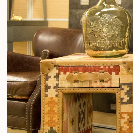
7つの特徴
DtoDの請求書とは？
デジタルデータへのこだわり
大手企業に選ばれる理由
セキュリティ体制
サポート
料金
料金
料金プラン
コスト削減シミュレーション
導入事例
事例記事
機能別
請求書（発行）
請求書（受取）
通知書
AI-OCR