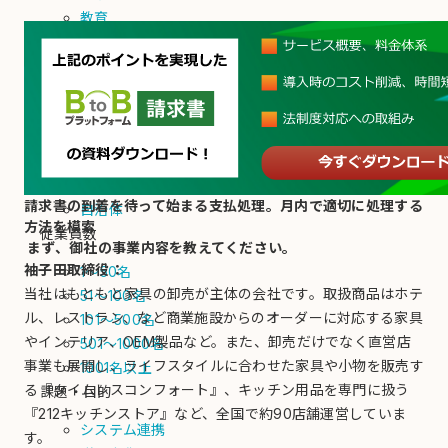
教育
アパレル
金属
自動車・輸送用機器
情報・通信
総合小売
広告・メディア
旅行・レジャー
請求書の到着を待って始まる支払処理。月内で適切に処理する
自治体
方法を模索
従業員数
まず、御社の事業内容を教えてください。
袖子田取締役：
1～50名
当社はもともと家具の卸売が主体の会社です。取扱商品はホテ
51～100名
ル、レストラン、など商業施設からのオーダーに対応する家具
101～500名
やインテリア、OEM製品など。また、卸売だけでなく直営店
501～1000名
事業も展開し、ライフスタイルに合わせた家具や小物を販売す
1001名以上
る『タイムレスコンフォート』、キッチン用品を専門に扱う
課題・目的
『212キッチンストア』など、全国で約90店舗運営していま
システム連携
す。