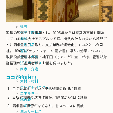
郵送代行
掛売決済
業種
建設
家具の卸売を主な事業とし、1995年からは直営店事業も開始
化学・医薬品
している株式会社アスプルンド様。複数の仕入れ先から部門ご
機械
とに請求書を受け取り、支払業務が煩雑化していたという同
生活用品
社。『BtoBプラットフォーム 請求書』導入の効果について、
運輸
取締役兼管理本部長・袖子田（そでこだ）圭一郎様、管理部財
金融・保険
務経理のご担当者様にお話を伺いました。
法人サービス
医療・介護
フード
ココがPOINT!
素材・材料
エレクトロニクス
月初に集中していた支払処理の負担が軽減
エネルギー
支払通知書の送信作業が、1週間から1日に短縮
総合卸
不動産
請求書の保管がなくなり、省スペースに貢献
生活サービス