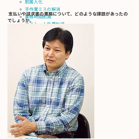
脱属人化
手作業ミスの解消
支払いや請求書の業務について、どのような課題があったの
業務時間削減
でしょうか。
コスト・人件費削減
法令対応
事例動画
導入企業ユーザー座談会
導入事例
導入事例
事例記事
事例動画
導入企業ユーザー座談会
お役立ち情報
お役立ち情報
お役立ち資料
電子請求書イベント・セミナー
電子請求書TIMES コラム