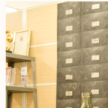
請求書の受領代行・委託
請求側（発行機能）
自動化
請求書を自動発行
PDF請求書をメール送信
郵送代行
入金消込/督促
債権回収代行
電子化
納品書
連携可能なシステム一覧
Peppol連携
デモ画面を見る
特徴
特徴