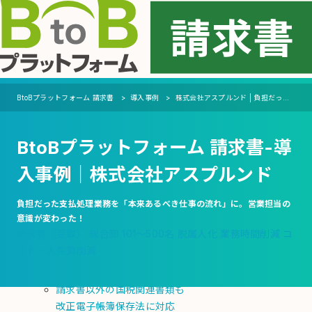
MENU
機能
BtoBプラットフォーム 請求書
導入事例
株式会社アスプルンド | 負担だった支払処理業務を「本来あるべき仕事の流れ」に。営業担当の意識が変わった！
支払側（受取機能）
BtoBプラットフォーム 請求書-導
自動化
会計ソフト・システムへの連携を自動化
入事例｜株式会社アスプルンド
支払通知書の電子化・自動発行
電子化
負担だった支払処理業務を「本来あるべき仕事の流れ」に。営業担当の
意識が変わった！
デジタル請求書の受領
請求書（受取）
総合卸
101～500名
脱属人化
業務時間削減
コ
紙・PDFの請求書をAI-OCRで電子化
スト・人件費削減
紙の請求書も一元管理
関連書類の添付機能
請求書以外の国税関連書類も
改正電子帳簿保存法に対応