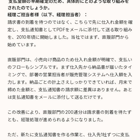
支払金額の早期確定のため、具体的にどのような取り組みを
されたのでしょうか。
経理ご担当者様（以下、経理担当者）：
請求書の到着を待つのではなく、こちらで先に仕入れ金額を確
定し、支払通知書としてPDFをメールに添付して送る取り組み
を、2010年頃に開始しました。当社ではまず、直販部門から
始めています。
直販部門は、小売向け商品のため仕入れ金額が明確で、支払い
のフローもシンプルです。まず仕入先から納品書が届いたタイ
ミングで、部署の営業担当者が販売管理システムへ仕入額を入
力します。納品ごとの計上さえしっかりできていれば、月末で
締めた金額と、支払通知書の請求額に差異はありません。あと
は支払通知書をメールに添付して送るだけです。
この改善により、直販部門の200通分は請求書の到着を待たず
とも、経理処理が進められるようになりました。
ただ、新たに支払通知書を作る作業と、仕入先1社ずつに支払