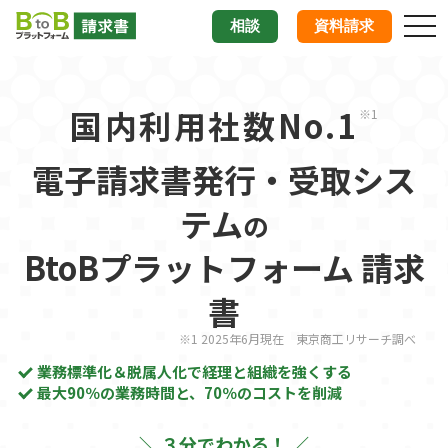
tog
相談
資料請求
nav
国内利用社数No.1
※1
電子請求書発行・受取シス
テム
の
BtoBプラットフォーム 請求
書
※1 2025年6月現在 東京商工リサーチ調べ
業務標準化＆脱属人化で経理と組織を強くする
最大90％の業務時間と、70％のコストを削減
＼ ３分でわかる！ ／