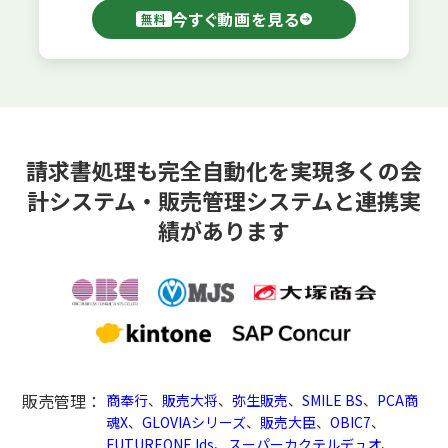
今すぐ動画を見る
無料
請求書処理も完全自動化を実現
多くの会
計システム・販売管理システムと連携実
績があります
販売管理：
商奉行
、
販売大将
、
弥生販売
、
SMILE BS
、
PCA商
魂X
、
GLOVIAシリーズ
、
販売大臣
、
OBIC7
、
FUTUREONE Ids
、
スーパーカクテルデュオ
、