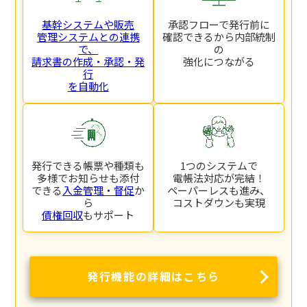
基幹システムや販売
承認フローで発行前に
管理システムとの連携
確認できるから内部統制
で、
の
請求書の作成・承認・発
強化につながる
行
を自動化
発行できる帳票や種類も
1つのシステムで
多様でお知らせも添付
電帳法対応が完結！
できる
入金管理・督促
か
ペーパーレスも進み、
ら
コストダウンも実現
債権回収
もサポート
発行機能の詳細はこちら