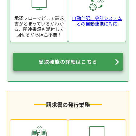
承認フローでどこで
請求
自動仕訳、
会計システム
書がとまっているか
わか
との
自動連携に対応
る、関連書類も添付
して
回せるから照合不要！
受取機能の詳細はこちら
請求書の発行業務