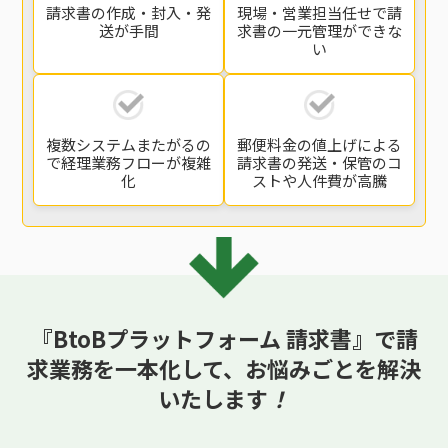
請求書の
作成・封入・発
現場・営業担当任せで
請
送
が手間
求書の一元管理
ができな
い
複数システムまたがるの
郵便料金の値上げによる
で
経理業務フローが複雑
請求書の発送・保管の
コ
化
ストや人件費が高騰
『BtoBプラットフォーム 請求書』で請
求業務を一本化して、
お悩みごとを解決
いたします
！