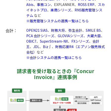
Abis
、
事務コン
、EXPLANNER、
ROSS ERP
、
スカ
イネットプロ
、
楽商シリーズ
、
RNS販売管理シス
テム
など
※販売管理システムの連携一覧はこちら
会計：
OPEN21 SIAS
、
財務大将
、
弥生会計
、
SMILE BS
、
PCA 会計シリーズ
、
GLOVIAシリーズ
、
大蔵大臣
、
OBIC7
、
SuperStream-NX
、
FXシリーズ
、
会計
王
、
JDL
、
Biz∫
、
財務応援R4（エプソン販売株式
会社）
など
※会計システムの連携一覧はこちら
請求書を受け取るときの『Concur
Invoice』連携事例