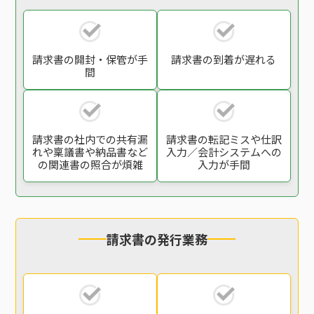
請求書の開封・保管
が手
請求書の到着が遅れる
間
請求書の社内での
共有漏
請求書の転記ミスや
仕訳
れや稟議書や
納品書など
入力／会計システム
への
の関連書の
照合が煩雑
入力が手間
請求書の発行業務