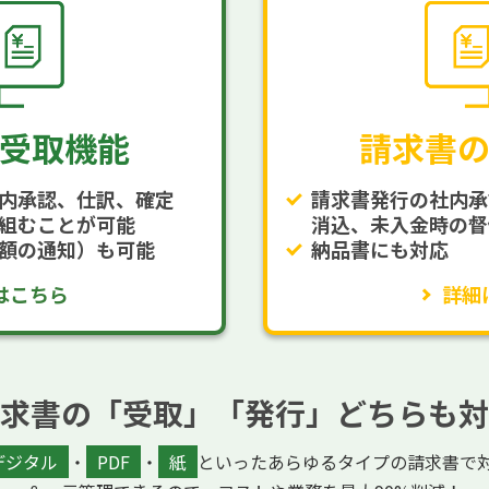
受取機能
請求書
内承認、仕訳、確定
請求書発行の社内承
組むことが可能
消込、未入金時の督
額の通知）も可能
納品書にも対応
はこちら
詳細
求書の「受取」「発行」どちらも対
デジタル
・
PDF
・
紙
といったあらゆるタイプの請求書で