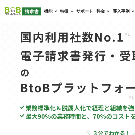
機能
特徴
サポート
料金
導入事例
国内利用社数No.1
※1
電子請求書発行・受
の
BtoBプラットフォ
※1
業務標準化＆脱属人化で経理と組織を強
最大90％の業務時間と、70％のコスト
＼ ３分でわかる！ 