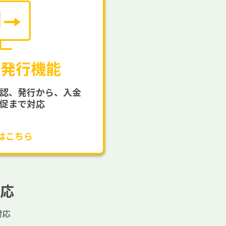
の発行機能
認、発行から、入金
促まで対応
はこちら
応
対応