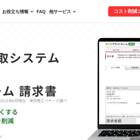
コスト削減
お役立ち情報
FAQ
他サービス
取システム
ーム 請求書
 2025年6月現在 東京商工リサーチ調べ
くする
を削減
／