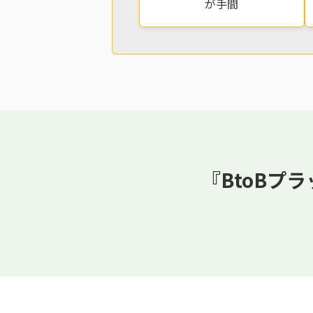
が手間
『BtoBプ