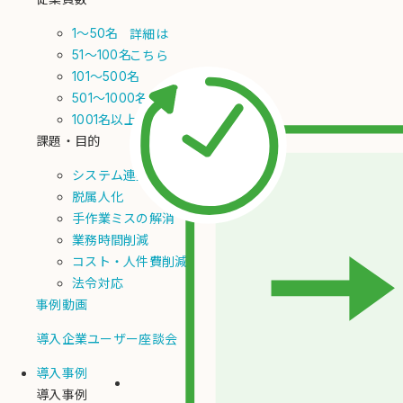
1～50名
詳細は
51～100名
こちら
101～500名
501～1000名
1001名以上
課題・目的
システム連携
脱属人化
手作業ミスの解消
業務時間削減
コスト・人件費削減
法令対応
事例動画
導入企業ユーザー座談会
導入事例
導入事例