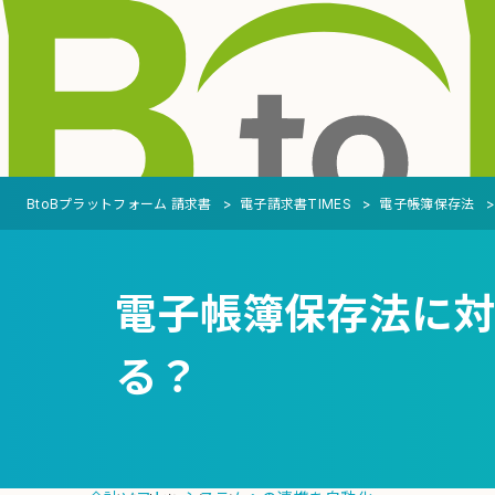
BtoBプラットフォーム 請求書
電子請求書TIMES
電子帳簿保存法
電子帳簿保存法に
る？
MENU
機能
支払側（受取機能）
自動化