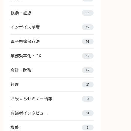
帳票・証憑
12
インボイス制度
22
電子帳簿保存法
14
業務効率化・DX
34
会計・財務
42
経理
21
お役立ちセミナー情報
13
有識者インタビュー
11
機能
6