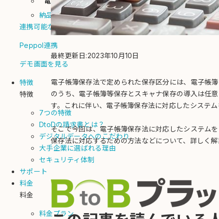
電子化
納品書
連携可能なシステム一覧
Peppol連携
最終更新日:2023年10月10日
デモ画面を見る
電子帳簿保存法で定められた保存区分には、電子帳簿
特徴
のうち、電子帳簿等保存とスキャナ保存の導入は任意で
特徴
す。これに伴い、電子帳簿保存法に対応したシステム
7つの特徴
DtoDの請求書とは？
そこで今回は、電子帳簿保存法に対応したシステムを
デジタルデータへのこだわり
保存法に対応するための方法などについて、詳しく解
大手企業に選ばれる理由
セキュリティ体制
サポート
料金
料金
料金プラン