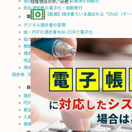
会計ソフト・システムへの連携を自動化
経理担当の方、必見！
支払通知書の電子化・自動発行
【動画】請求書でいま選ばれる「DtoD（データ
電子化
デジタル請求書の受領
紙・PDFの請求書をAI-OCRで電子化
紙の請求書も一元管理
関連書類の添付機能
請求書以外の国税関連書類も
改正電子帳簿保存法に対応
請求書の受領代行・委託
請求側（発行機能）
自動化
請求書を自動発行
PDF請求書をメール送信
郵送代行
入金消込/督促
債権回収代行