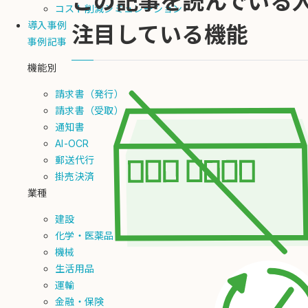
この記事を読んでいる
コスト削減シミュレーション
導入事例
注目している機能
事例記事
機能別
請求書（発行）
請求書（受取）
通知書
AI-OCR
郵送代行
掛売決済
業種
建設
化学・医薬品
機械
生活用品
運輸
金融・保険