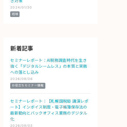
き対策
2024/01/30
経理
新着記事
セミナーレポート：AI税務調査時代を生き
抜く「デジタルシームレス」の本質と実務
への落とし込み
2026/08/06
お役立ちセミナー情報
セミナーレポート：【札幌国税局 講演レポ
ート】インボイス制度・電子帳簿保存法の
最新動向とバックオフィス業務のデジタル
化
2026/08/03