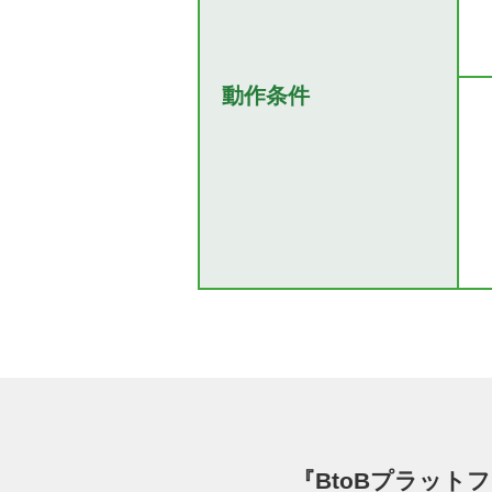
動作条件
『BtoBプラット