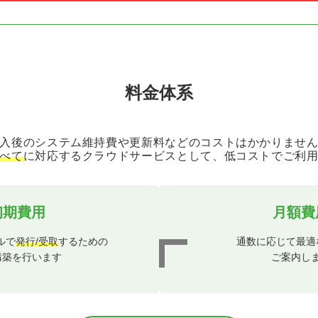
料金体系
入後のシステム維持費や更新料などのコストはかかりませ
べて
に対応するクラウドサービスとして、低コストでご利
初期費用
月額費
ルで
発行/受取
するための
通数に応じて最適
構築を行います
ご案内し