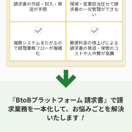
請求書の
作成・封入・発
現場・営業担当任せで
請
送
が手間
求書の一元管理
ができな
い
複数システムまたがるの
郵便料金の値上げによる
で
経理業務フローが複雑
請求書の発送・保管の
コ
化
ストや人件費が高騰
『BtoBプラットフォーム 請求書』で請
求業務を一本化して、
お悩みごとを解決
いたします
！