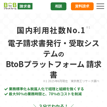
tog
相談
資料請求
nav
国内利用社数No.1
※1
電子請求書発行・受取シス
テム
の
BtoBプラットフォーム 請求
書
※1 2025年6月現在 東京商工リサーチ調べ
業務標準化＆脱属人化で経理と組織を強くする
最大90％の業務時間と、70％のコストを削減
＼ ３分でわかる！ ／