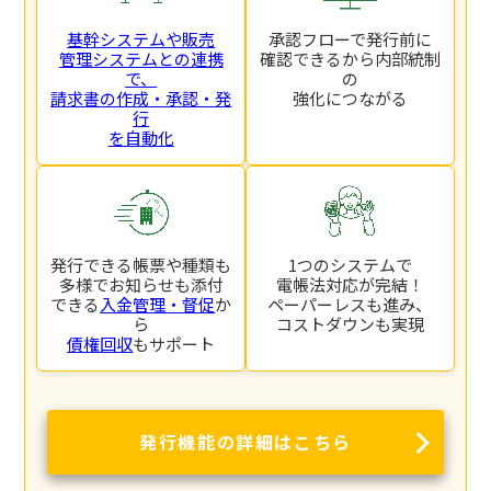
基幹システムや販売
承認フローで発行前に
管理システムとの連携
確認できるから内部統制
で、
の
請求書の作成・承認・発
強化につながる
行
を自動化
発行できる帳票や種類も
1つのシステムで
多様でお知らせも添付
電帳法対応が完結！
できる
入金管理・督促
か
ペーパーレスも進み、
ら
コストダウンも実現
債権回収
もサポート
発行機能の詳細はこちら