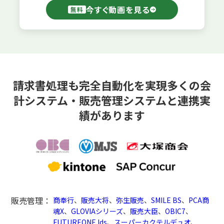
今すぐ動画を見る
無料
請求書処理も完全自動化を実現
多くの会
計システム・販売管理システムと連携実
績があります
販売管理：
商奉行
、
販売大将
、
弥生販売
、
SMILE BS
、
PCA商
魂X
、
GLOVIAシリーズ
、
販売大臣
、
OBIC7
、
FUTUREONE Ids
、
スーパーカクテルデュオ
、