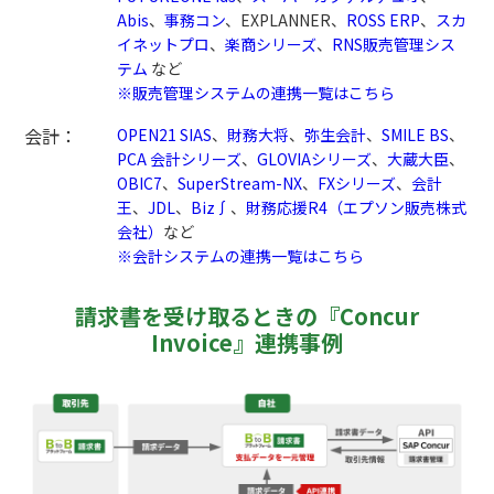
Abis
、
事務コン
、EXPLANNER、
ROSS ERP
、
スカ
イネットプロ
、
楽商シリーズ
、
RNS販売管理シス
テム
など
※販売管理システムの連携一覧はこちら
会計：
OPEN21 SIAS
、
財務大将
、
弥生会計
、
SMILE BS
、
PCA 会計シリーズ
、
GLOVIAシリーズ
、
大蔵大臣
、
OBIC7
、
SuperStream-NX
、
FXシリーズ
、
会計
王
、
JDL
、
Biz∫
、
財務応援R4（エプソン販売株式
会社）
など
※会計システムの連携一覧はこちら
請求書を受け取るときの『Concur
Invoice』連携事例