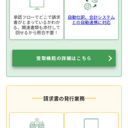
承認フローでどこで
請求
自動仕訳、
会計システム
書がとまっているか
わか
との
自動連携に対応
る、関連書類も添付
して
回せるから照合不要！
受取機能の詳細はこちら
請求書の発行業務