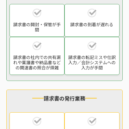
請求書の開封・保管
が手
請求書の到着が遅れる
間
請求書の社内での
共有漏
請求書の転記ミスや
仕訳
れや稟議書や
納品書など
入力／会計システム
への
の関連書の
照合が煩雑
入力が手間
請求書の発行業務