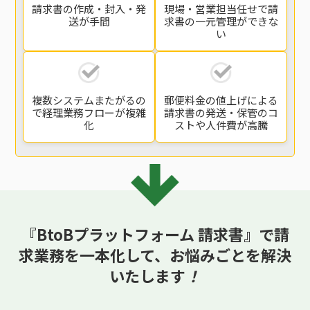
請求書の
作成・封入・発
現場・営業担当任せで
請
送
が手間
求書の一元管理
ができな
い
複数システムまたがるの
郵便料金の値上げによる
で
経理業務フローが複雑
請求書の発送・保管の
コ
化
ストや人件費が高騰
『BtoBプラットフォーム 請求書』で請
求業務を一本化して、
お悩みごとを解決
いたします
！