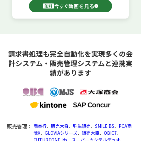
今すぐ動画を見る
無料
請求書処理も完全自動化を実現
多くの会
計システム・販売管理システムと連携実
績があります
販売管理：
商奉行
、
販売大将
、
弥生販売
、
SMILE BS
、
PCA商
魂X
、
GLOVIAシリーズ
、
販売大臣
、
OBIC7
、
FUTUREONE Ids
、
スーパーカクテルデュオ
、