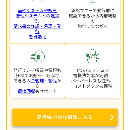
基幹システムや販売
承認フローで発行前に
管理システムとの連携
確認できるから内部統制
で、
の
請求書の作成・承認・発
強化につながる
行
を自動化
発行できる帳票や種類も
1つのシステムで
多様でお知らせも添付
電帳法対応が完結！
できる
入金管理・督促
か
ペーパーレスも進み、
ら
コストダウンも実現
債権回収
もサポート
発行機能の詳細はこちら