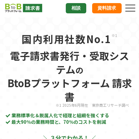
tog
相談
資料請求
nav
国内利用社数No.1
※1
電子請求書発行・受取シス
テム
の
BtoBプラットフォーム 請求
書
※1 2025年6月現在 東京商工リサーチ調べ
業務標準化＆脱属人化で経理と組織を強くする
最大90％の業務時間と、70％のコストを削減
＼ ３分でわかる！ ／