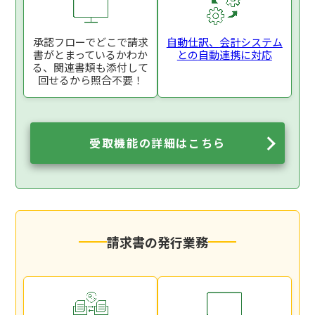
承認フローでどこで
請求
自動仕訳、
会計システム
書がとまっているか
わか
との
自動連携に対応
る、関連書類も添付
して
回せるから照合不要！
受取機能の詳細はこちら
請求書の発行業務