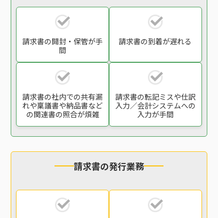
請求書の開封・保管
が手
請求書の到着が遅れる
間
請求書の社内での
共有漏
請求書の転記ミスや
仕訳
れや稟議書や
納品書など
入力／会計システム
への
の関連書の
照合が煩雑
入力が手間
請求書の発行業務