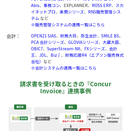
Abis
、
事務コン
、EXPLANNER、
ROSS ERP
、
スカ
イネットプロ
、
楽商シリーズ
、
RNS販売管理シス
テム
など
※販売管理システムの連携一覧はこちら
会計：
OPEN21 SIAS
、
財務大将
、
弥生会計
、
SMILE BS
、
PCA 会計シリーズ
、
GLOVIAシリーズ
、
大蔵大臣
、
OBIC7
、
SuperStream-NX
、
FXシリーズ
、
会計
王
、
JDL
、
Biz∫
、
財務応援R4（エプソン販売株式
会社）
など
※会計システムの連携一覧はこちら
請求書を受け取るときの『Concur
Invoice』連携事例