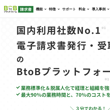
機能
特徴
サポート
料金
導入事例
国内利用社数No.1
※1
電子請求書発行・受
の
BtoBプラットフォ
※1
業務標準化＆脱属人化で経理と組織を強
最大90％の業務時間と、70％のコスト
＼ ３分でわかる！ 