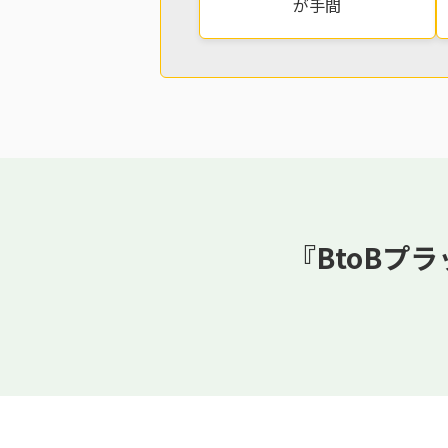
が手間
『BtoBプ