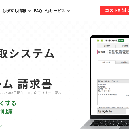
コスト削減
お役立ち情報
FAQ
他サービス
取システム
ーム 請求書
 2025年6月現在 東京商工リサーチ調べ
くする
を削減
／