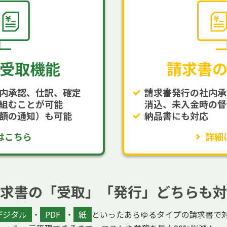
受取機能
請求書
内承認、仕訳、確定
請求書発行の社内承
組むことが可能
消込、未入金時の督
額の通知）も可能
納品書にも対応
はこちら
詳細
求書の「受取」「発行」どちらも対
デジタル
・
PDF
・
紙
といったあらゆるタイプの請求書で