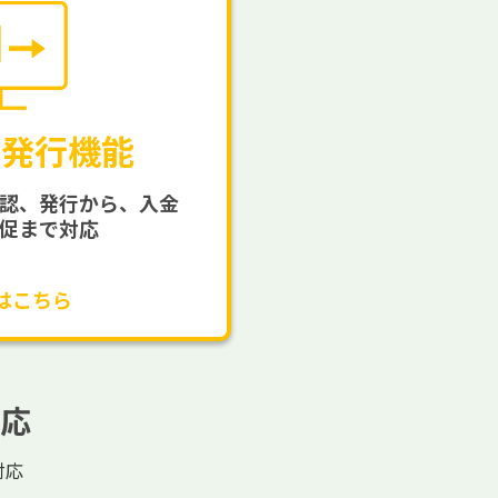
の発行機能
認、発行から、入金
促まで対応
はこちら
応
対応