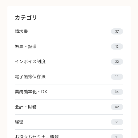
カテゴリ
請求書
37
帳票・証憑
12
インボイス制度
22
電子帳簿保存法
14
業務効率化・DX
34
会計・財務
42
経理
21
お役立ちセミナー情報
13