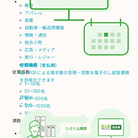
教育
アパレル
金属
自動車・輸送用機器
情報・通信
総合小売
広告・メディア
旅行・レジャー
自治体
受取機能（支払側）
従業員数
紙・PDFによる請求書の受領・受取を電子化し経理業務
を効率化できます
1～50名
51～100名
詳細は
101～500名
こちら
501～1000名
1001名以上
課題・目的
システム連携