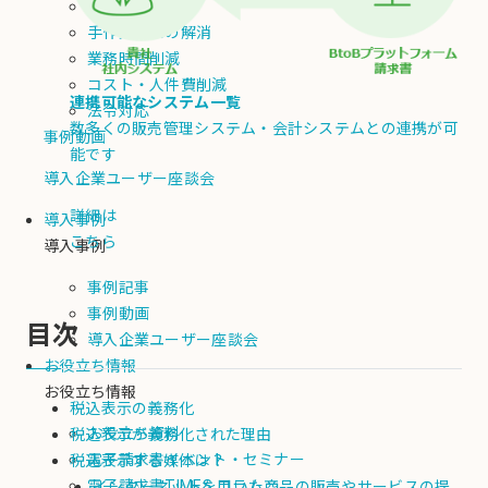
脱属人化
手作業ミスの解消
業務時間削減
コスト・人件費削減
連携可能なシステム一覧
法令対応
数多くの販売管理システム・会計システムとの連携が可
事例動画
能です
導入企業ユーザー座談会
詳細は
導入事例
こちら
導入事例
事例記事
事例動画
目次
導入企業ユーザー座談会
お役立ち情報
お役立ち情報
税込表示の義務化
お役立ち資料
税込表示が義務化された理由
電子請求書イベント・セミナー
税込表示する媒体は？
電子請求書TIMES コラム
インターネットを用いた商品の販売やサービスの提