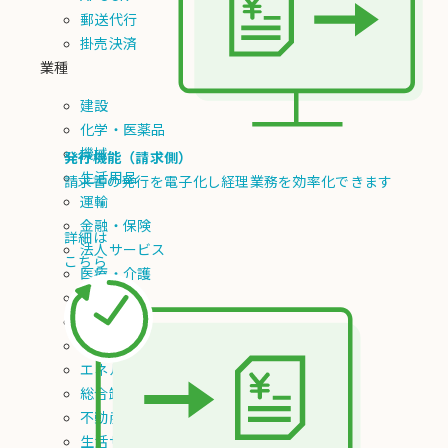
郵送代行
掛売決済
業種
建設
化学・医薬品
機械
発行機能（請求側）
生活用品
請求書の発行を電子化し経理業務を効率化できます
運輸
金融・保険
詳細は
法人サービス
こちら
医療・介護
フード
素材・材料
エレクトロニクス
エネルギー
総合卸
不動産
生活サービス