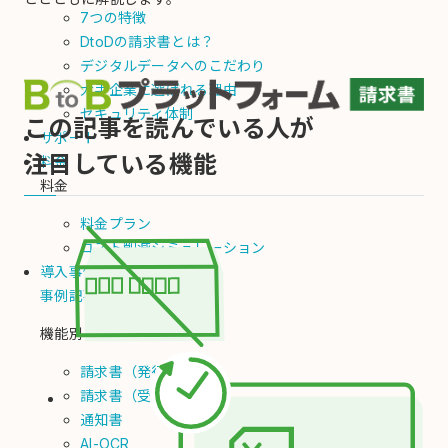
7つの特徴
DtoDの請求書とは？
デジタルデータへのこだわり
大手企業に選ばれる理由
セキュリティ体制
この記事を読んでいる人が
サポート
注目している機能
料金
料金
料金プラン
コスト削減シミュレーション
導入事例
事例記事
機能別
請求書（発行）
請求書（受取）
通知書
AI-OCR