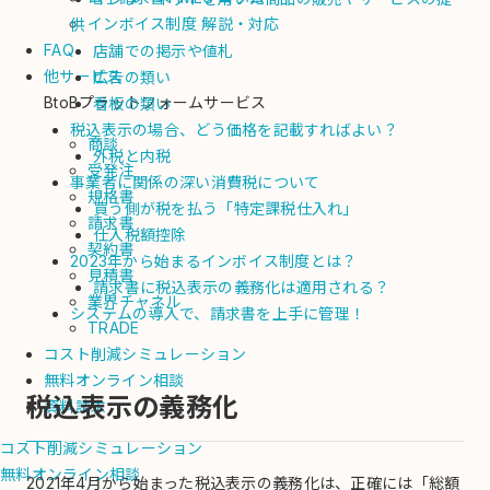
インボイス制度 解説・対応
供
FAQ
店舗での掲示や値札
他サービス
広告の類い
BtoBプラットフォームサービス
看板の類い
税込表示の場合、どう価格を記載すればよい？
商談
外税と内税
受発注
事業者に関係の深い消費税について
規格書
買う側が税を払う「特定課税仕入れ」
請求書
仕入税額控除
契約書
2023年から始まるインボイス制度とは？
見積書
請求書に税込表示の義務化は適用される？
業界チャネル
システムの導入で、請求書を上手に管理！
TRADE
コスト削減シミュレーション
無料オンライン相談
税込表示の義務化
資料請求
コスト削減シミュレーション
無料オンライン相談
2021年4月から始まった税込表示の義務化は、正確には「総額