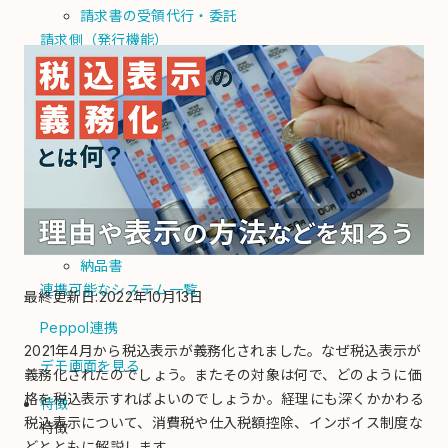
請求書の受領代行・委託
請求側（発行機能）
自動化
請求書を自動発行
PDF請求書をメール送信
郵送代行
入金消込/督促
債権回収代行
電子化
納品書
連携可能なシステム一覧
最終更新日:2022年10月13日
Peppol連携
2021年4月から税込表示が義務化されました。なぜ税込表示が
デモ画面を見る
義務化されたのでしょう。またその対象は何で、どのように価
格を税込表示すればよいのでしょうか。経理にも深くかかわる
特徴
税込表示について、消費税や仕入税額控除、インボイス制度な
特徴
どとともに解説します。