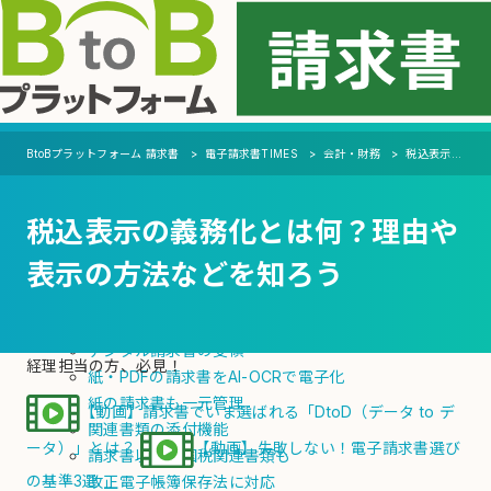
MENU
機能
BtoBプラットフォーム 請求書
電子請求書TIMES
会計・財務
税込表示の義務化とは何？理由や表示の方法などを知ろう
支払側（受取機能）
税込表示の義務化とは何？理由や
自動化
会計ソフト・システムへの連携を自動化
表示の方法などを知ろう
支払通知書の電子化・自動発行
電子化
デジタル請求書の受領
経理担当の方、必見！
紙・PDFの請求書をAI-OCRで電子化
紙の請求書も一元管理
【動画】請求書でいま選ばれる「DtoD（データ to デ
関連書類の添付機能
ータ）」とは？
【動画】失敗しない！電子請求書選び
請求書以外の国税関連書類も
の基準3選
改正電子帳簿保存法に対応