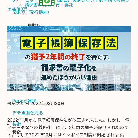
請求書の受領代行・委託
の基準3選
請求側（発行機能）
自動化
請求書を自動発行
PDF請求書をメール送信
郵送代行
入金消込/督促
債権回収代行
電子化
納品書
連携可能なシステム一覧
Peppol連携
最終更新日:2022年03月30日
デモ画面を見る
2022年1月から電子帳簿保存法が改正されました。しかし「電
特徴
子データ保存の義務化」には、2年間の猶予が設けられたので
特徴
す。そして2023年10月にはインボイス制度が開始されます。