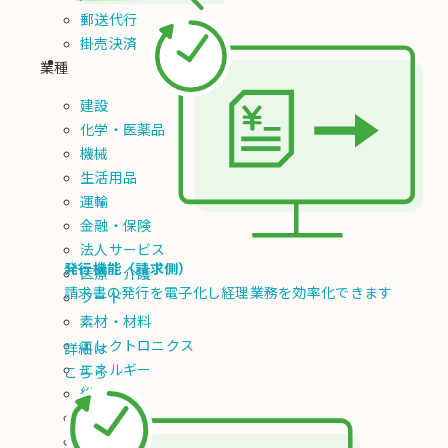
郵送代行
掛売決済
業種
建設
化学・医薬品
機械
生活用品
運輸
金融・保険
法人サービス
発行機能（請求側）
医療・介護
請求書の発行を電子化し経理業務を効率化できます
フード
素材・材料
エレクトロニクス
詳細は
エネルギー
こちら
総合卸
不動産
生活サービス