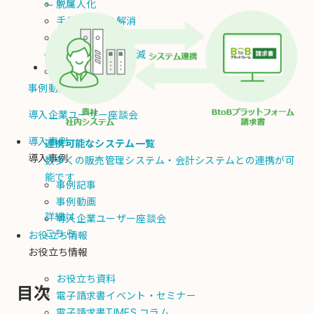
こちら
脱属人化
手作業ミスの解消
業務時間削減
コスト・人件費削減
法令対応
事例動画
導入企業ユーザー座談会
導入事例
連携可能なシステム一覧
導入事例
数多くの販売管理システム・会計システムとの連携が可
能です
事例記事
事例動画
詳細は
導入企業ユーザー座談会
こちら
お役立ち情報
お役立ち情報
お役立ち資料
目次
電子請求書イベント・セミナー
電子請求書TIMES コラム