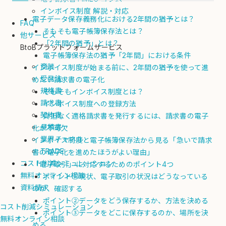
インボイス制度 解説・対応
電子データ保存義務化における2年間の猶予とは？
FAQ
そもそも電子帳簿保存法とは？
他サービス
「2年間の猶予」とは？
BtoBプラットフォームサービス
電子帳簿保存法の猶予「2年間」における条件
商談
インボイス制度が始まる前に、2年間の猶予を使って進
受発注
めたい請求書の電子化
規格書
そもそもインボイス制度とは？
請求書
インボイス制度への登録方法
契約書
負担なく適格請求書を発行するには、請求書の電子
見積書
化が不可欠
業界チャネル
インボイス制度と電子帳簿保存法から見る「急いで請求
TRADE
書の電子化を進めたほうがよい理由」
コスト削減シミュレーション
「電子取引」に対応するためのポイント4つ
無料オンライン相談
ポイント①現状、電子取引の状況はどうなっている
資料請求
のか、確認する
ポイント②データをどう保存するか、方法を決める
コスト削減シミュレーション
ポイント③データをどこに保存するのか、場所を決
無料オンライン相談
める