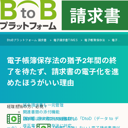
MENU
機能
BtoBプラットフォーム 請求書
電子請求書TIMES
電子帳簿保存法
電子帳簿保存法の猶予2年間の終了を待たず、請求書の電子化を進めたほうがいい理由
支払側（受取機能）
電子帳簿保存法の猶予2年間の終
自動化
会計ソフト・システムへの連携を自動化
了を待たず、請求書の電子化を進
支払通知書の電子化・自動発行
めたほうがいい理由
電子化
デジタル請求書の受領
紙・PDFの請求書をAI-OCRで電子化
紙の請求書も一元管理
経理担当の方、必見！
関連書類の添付機能
【動画】請求書でいま選ばれる「DtoD（データ to デ
請求書以外の国税関連書類も
改正電子帳簿保存法に対応
ータ）」とは？
【動画】失敗しない！電子請求書選び