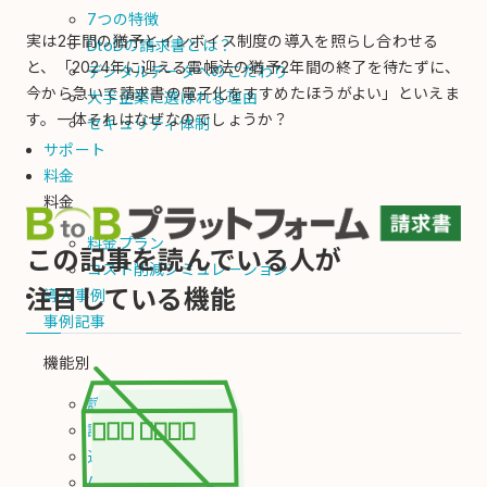
7つの特徴
実は2年間の猶予とインボイス制度の導入を照らし合わせる
DtoDの請求書とは？
と、「2024年に迎える電帳法の猶予2年間の終了を待たずに、
デジタルデータへのこだわり
今から急いで請求書の電子化をすすめたほうがよい」といえま
大手企業に選ばれる理由
す。一体それはなぜなのでしょうか？
セキュリティ体制
サポート
料金
料金
料金プラン
この記事を読んでいる人が
コスト削減シミュレーション
注目している機能
導入事例
事例記事
機能別
請求書（発行）
請求書（受取）
通知書
AI-OCR