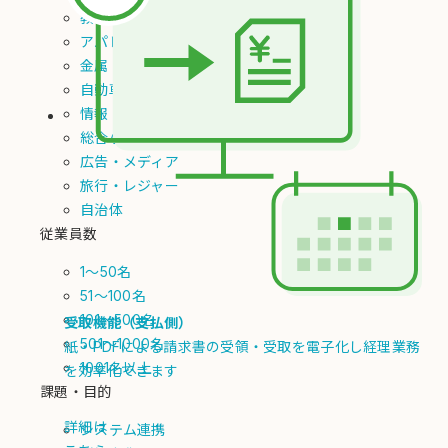
教育
アパレル
金属
自動車・輸送用機器
情報・通信
総合小売
広告・メディア
旅行・レジャー
自治体
従業員数
1～50名
51～100名
101～500名
受取機能（支払側）
501～1000名
紙・PDFによる請求書の受領・受取を電子化し経理業務
1001名以上
を効率化できます
課題・目的
詳細は
システム連携