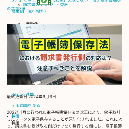
請求書の受領代行・委託
の基準3選
請求側（発行機能）
自動化
請求書を自動発行
PDF請求書をメール送信
郵送代行
入金消込/督促
債権回収代行
電子化
納品書
連携可能なシステム一覧
Peppol連携
最終更新日:2024年6月6日
デモ画面を見る
2022年1月に行われた電子帳簿保存法の改正により、電子取引
特徴
したデータを電子保存することが原則化されました。これによ
特徴
り、請求書を受け取る側だけでなく発行する側にも、電子帳簿