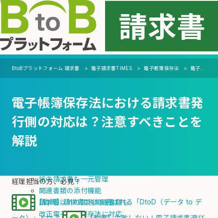
MENU
機能
BtoBプラットフォーム 請求書
電子請求書TIMES
電子帳簿保存法
電子帳簿保存法における請求書発行側の対応は？注意すべきことを解説
支払側（受取機能）
電子帳簿保存法における請求書発
自動化
会計ソフト・システムへの連携を自動化
行側の対応は？注意すべきことを
支払通知書の電子化・自動発行
解説
電子化
デジタル請求書の受領
紙・PDFの請求書をAI-OCRで電子化
紙の請求書も一元管理
経理担当の方、必見！
関連書類の添付機能
【動画】請求書でいま選ばれる「DtoD（データ to デ
請求書以外の国税関連書類も
改正電子帳簿保存法に対応
ータ）」とは？
【動画】失敗しない！電子請求書選び