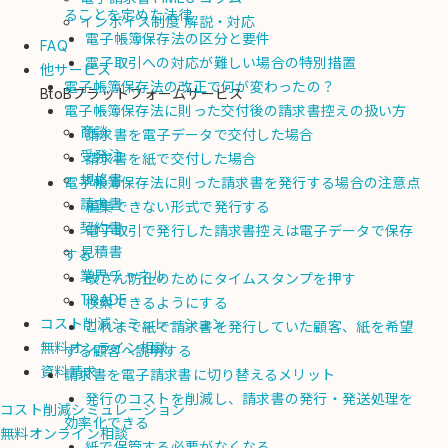
ることを定めた法律
インボイス制度 解説・対応
電子帳簿保存法の区分と要件
FAQ
電子取引への対応が難しい場合の特別措置
他サービス
電子帳簿保存法の改正で何が変わったの？
BtoBプラットフォームサービス
電子帳簿保存法に則った交付後の請求書控えの扱い方
商談
請求書を電子データで交付した場合
受発注
請求書を紙で交付した場合
規格書
電子帳簿保存法に則った請求書を発行する場合の注意点
請求書
編集できない形式で発行する
契約書
電子取引で発行した請求書控えは電子データで保存
見積書
する
業界チャネル
改ざん防止のためにタイムスタンプを押す
TRADE
検索できるようにする
コスト削減シミュレーション
これまで紙で請求書を発行していた顧客、紙を希望
無料オンライン相談
する顧客へ説明する
資料請求
請求書を電子請求書に切り替えるメリット
発行のコストを削減し、請求書の発行・発送処理を
コスト削減シミュレーション
効率化できる
無料オンライン相談
紙で保管する必要がなくなる