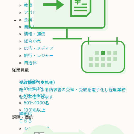
教育
アパレル
金属
自動車・輸送用機器
情報・通信
総合小売
広告・メディア
旅行・レジャー
自治体
従業員数
1～50名
受取機能（支払側）
51～100名
紙・PDFによる請求書の受領・受取を電子化し経理業務
101～500名
を効率化できます
501～1000名
1001名以上
詳細は
課題・目的
こちら
システム連携