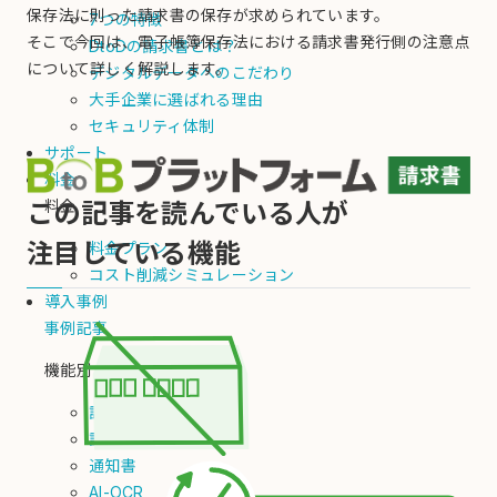
保存法に則った請求書の保存が求められています。
7つの特徴
そこで今回は、電子帳簿保存法における請求書発行側の注意点
DtoDの請求書とは？
について詳しく解説します。
デジタルデータへのこだわり
大手企業に選ばれる理由
セキュリティ体制
サポート
料金
料金
この記事を読んでいる人が
注目している機能
料金プラン
コスト削減シミュレーション
導入事例
事例記事
機能別
請求書（発行）
請求書（受取）
通知書
AI-OCR