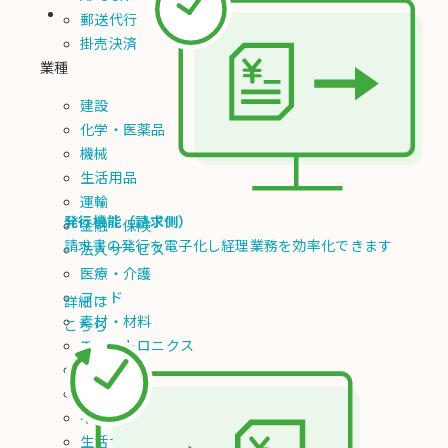
郵送代行
掛売決済
業種
建設
化学・医薬品
機械
生活用品
運輸
発行機能（請求側）
金融・保険
請求書の発行を電子化し経理業務を効率化できます
法人サービス
医療・介護
フード
詳細は
素材・材料
こちら
エレクトロニクス
エネルギー
総合卸
不動産
生活サービス