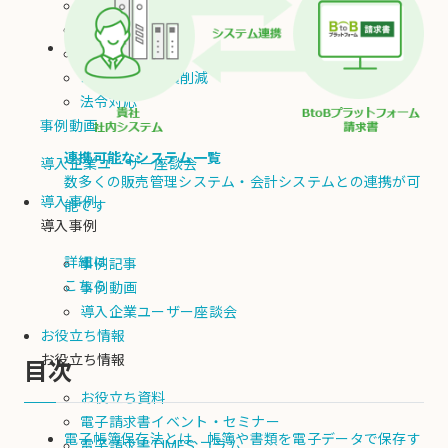
脱属人化
手作業ミスの解消
業務時間削減
コスト・人件費削減
法令対応
事例動画
連携可能なシステム一覧
導入企業ユーザー座談会
数多くの販売管理システム・会計システムとの連携が可
導入事例
能です
導入事例
詳細は
事例記事
こちら
事例動画
導入企業ユーザー座談会
お役立ち情報
お役立ち情報
目次
お役立ち資料
電子請求書イベント・セミナー
電子帳簿保存法とは、帳簿や書類を電子データで保存す
電子請求書TIMES コラム