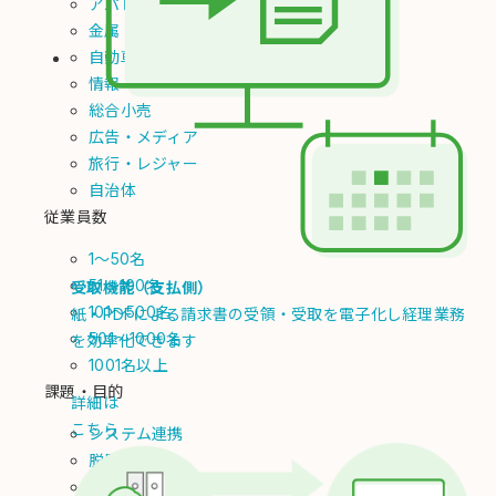
アパレル
金属
自動車・輸送用機器
情報・通信
総合小売
広告・メディア
旅行・レジャー
自治体
従業員数
1～50名
51～100名
受取機能（支払側）
101～500名
紙・PDFによる請求書の受領・受取を電子化し経理業務
501～1000名
を効率化できます
1001名以上
課題・目的
詳細は
こちら
システム連携
脱属人化
手作業ミスの解消