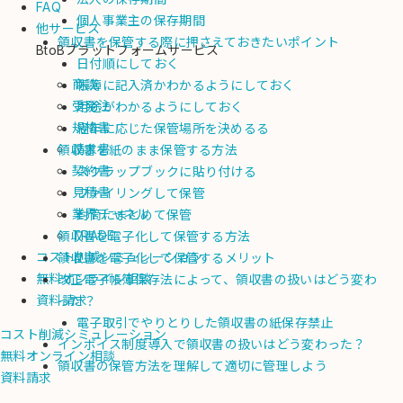
FAQ
個人事業主の保存期間
他サービス
領収書を保管する際に押さえておきたいポイント
BtoBプラットフォームサービス
日付順にしておく
商談
帳簿に記入済かわかるようにしておく
受発注
用途がわかるようにしておく
規格書
経年に応じた保管場所を決めるる
請求書
領収書を紙のまま保管する方法
契約書
スクラップブックに貼り付ける
見積書
ファイリングして保管
業界チャネル
封筒にまとめて保管
TRADE
領収書を電子化して保管する方法
コスト削減シミュレーション
領収書を電子化して保管するメリット
無料オンライン相談
改正電子帳簿保存法によって、領収書の扱いはどう変わ
資料請求
った？
電子取引でやりとりした領収書の紙保存禁止
コスト削減シミュレーション
インボイス制度導入で領収書の扱いはどう変わった？
無料オンライン相談
領収書の保管方法を理解して適切に管理しよう
資料請求