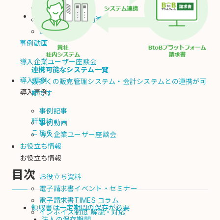
業務時間削減
コスト・人件費削減
法令対応
事例動画
導入企業ユーザー座談会
連携可能なシステム一覧
導入事例
数多くの販売管理システム・会計システムとの連携が可
導入事例
能です
事例記事
詳細は
事例動画
こちら
導入企業ユーザー座談会
お役立ち情報
お役立ち情報
目次
お役立ち資料
電子請求書イベント・セミナー
電子請求書TIMES コラム
領収書は一定期間の保存が必要
インボイス制度 解説・対応
法人の保存期間