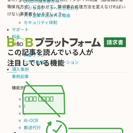
DtoDの請求書とは？
等保存方式）に合わせて、領収書の処理方法を変えなければい
デジタルデータへのこだわり
けない事業者もいるでしょう。
大手企業に選ばれる理由
セキュリティ体制
サポート
料金
料金
この記事を読んでいる人が
料金プラン
注目している機能
コスト削減シミュレーション
導入事例
事例記事
機能別
請求書（発行）
請求書（受取）
通知書
AI-OCR
郵送代行