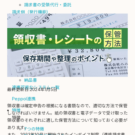
請求書の受領代行・委託
請求側（発行機能）
自動化
請求書を自動発行
PDF請求書をメール送信
郵送代行
入金消込/督促
債権回収代行
電子化
納品書
連携可能なシステム一覧
最終更新日:2024年1月5日
Peppol連携
領収書は確定申告の根拠になる書類なので、適切な方法で保管
特徴
しなければいけません。紙の領収書と電子データで受け取った
特徴
領収書のそれぞれに適した保管方法について知っておく必要が
あります。
7つの特徴
また、2023年10月に開始されたインボイス制度（適格請求書