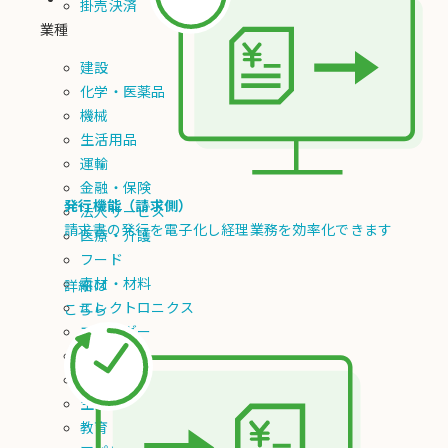
掛売決済
業種
建設
化学・医薬品
機械
生活用品
運輸
金融・保険
発行機能（請求側）
法人サービス
請求書の発行を電子化し経理業務を効率化できます
医療・介護
フード
素材・材料
詳細は
エレクトロニクス
こちら
エネルギー
総合卸
不動産
生活サービス
教育