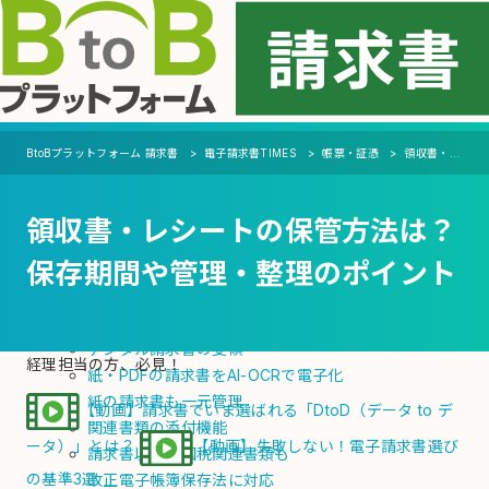
MENU
機能
BtoBプラットフォーム 請求書
電子請求書TIMES
帳票・証憑
領収書・レシートの保管方法は？保存期間や管理・整理のポイント
支払側（受取機能）
領収書・レシートの保管方法は？
自動化
会計ソフト・システムへの連携を自動化
保存期間や管理・整理のポイント
支払通知書の電子化・自動発行
電子化
デジタル請求書の受領
経理担当の方、必見！
紙・PDFの請求書をAI-OCRで電子化
紙の請求書も一元管理
【動画】請求書でいま選ばれる「DtoD（データ to デ
関連書類の添付機能
ータ）」とは？
【動画】失敗しない！電子請求書選び
請求書以外の国税関連書類も
の基準3選
改正電子帳簿保存法に対応