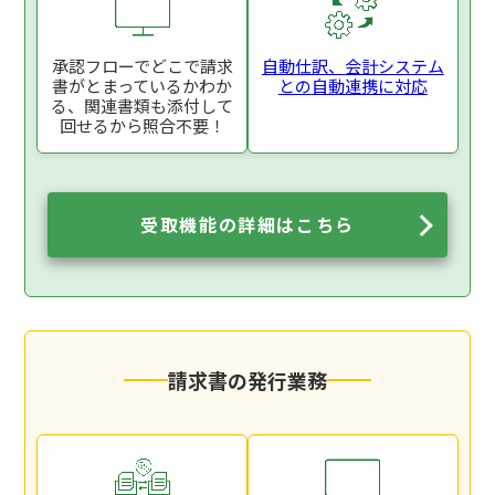
承認フローでどこで
請求
自動仕訳、
会計システム
書がとまっているか
わか
との
自動連携に対応
る、関連書類も添付
して
回せるから照合不要！
受取機能の詳細はこちら
請求書の発行業務