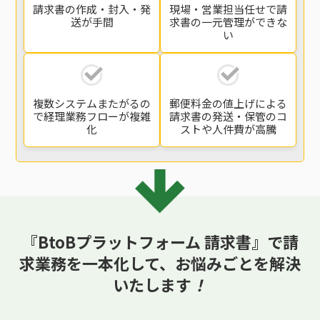
請求書の
作成・封入・発
現場・営業担当任せで
請
送
が手間
求書の一元管理
ができな
い
複数システムまたがるの
郵便料金の値上げによる
で
経理業務フローが複雑
請求書の発送・保管の
コ
化
ストや人件費が高騰
『BtoBプラットフォーム 請求書』で請
求業務を一本化して、
お悩みごとを解決
いたします
！