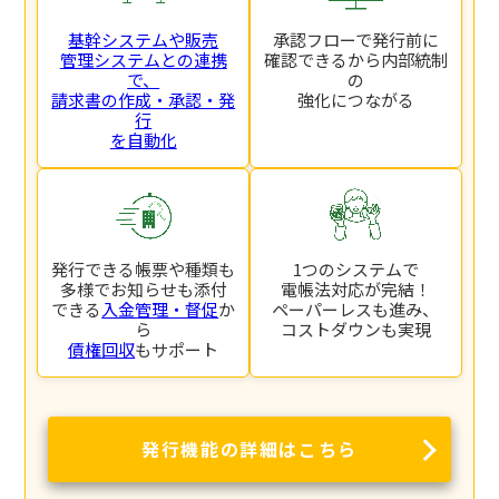
基幹システムや販売
承認フローで発行前に
管理システムとの連携
確認できるから内部統制
で、
の
請求書の作成・承認・発
強化につながる
行
を自動化
発行できる帳票や種類も
1つのシステムで
多様でお知らせも添付
電帳法対応が完結！
できる
入金管理・督促
か
ペーパーレスも進み、
ら
コストダウンも実現
債権回収
もサポート
発行機能の詳細はこちら