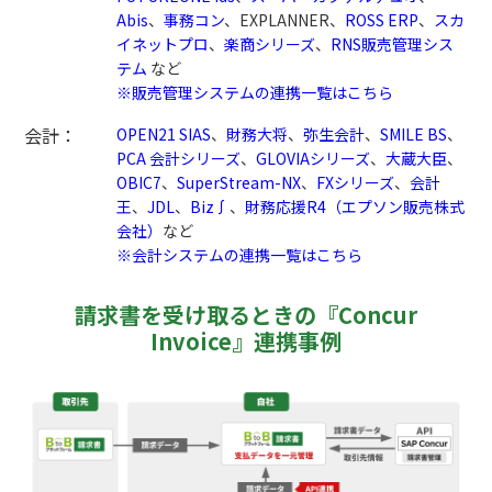
Abis
、
事務コン
、EXPLANNER、
ROSS ERP
、
スカ
イネットプロ
、
楽商シリーズ
、
RNS販売管理シス
テム
など
※販売管理システムの連携一覧はこちら
会計：
OPEN21 SIAS
、
財務大将
、
弥生会計
、
SMILE BS
、
PCA 会計シリーズ
、
GLOVIAシリーズ
、
大蔵大臣
、
OBIC7
、
SuperStream-NX
、
FXシリーズ
、
会計
王
、
JDL
、
Biz∫
、
財務応援R4（エプソン販売株式
会社）
など
※会計システムの連携一覧はこちら
請求書を受け取るときの『Concur
Invoice』連携事例