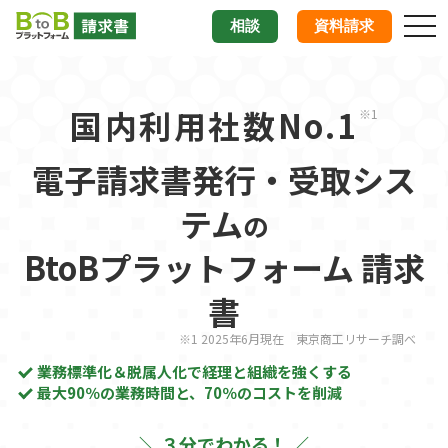
tog
相談
資料請求
nav
国内利用社数No.1
※1
電子請求書発行・受取シス
テム
の
BtoBプラットフォーム 請求
書
※1 2025年6月現在 東京商工リサーチ調べ
業務標準化＆脱属人化で経理と組織を強くする
最大90％の業務時間と、70％のコストを削減
＼ ３分でわかる！ ／