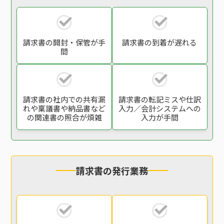
請求書の開封・保管
が手
請求書の到着が遅れる
間
請求書の社内での
共有漏
請求書の転記ミスや
仕訳
れや稟議書や
納品書など
入力／会計システム
への
の関連書の
照合が煩雑
入力が手間
請求書の発行業務