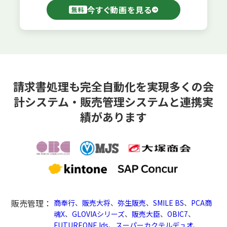
今すぐ動画を見る
無料
請求書処理も完全自動化を実現
多くの会
計システム・販売管理システムと連携実
績があります
販売管理：
商奉行
、
販売大将
、
弥生販売
、
SMILE BS
、
PCA商
魂X
、
GLOVIAシリーズ
、
販売大臣
、
OBIC7
、
FUTUREONE Ids
、
スーパーカクテルデュオ
、