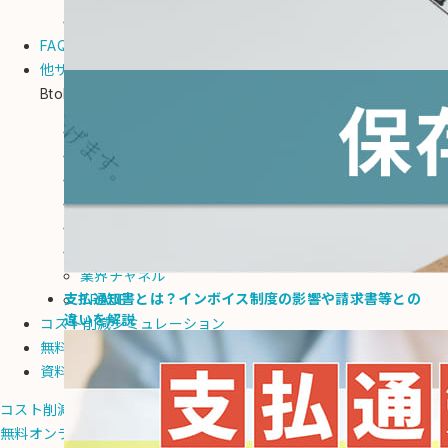
インボイス制度 解説・対応
FAQ
他サービス
BtoBプラットフォームサービス
商談
受発注
規格書
請求書
契約書
見積書
業界チャネル
支払通知書とは？インボイス制度の影響や請求書等との
TRADE
違いを解説
コスト削減シミュレーション
無料オンライン相談
資料請求
コスト削減シミュレーション
無料オンライン相談