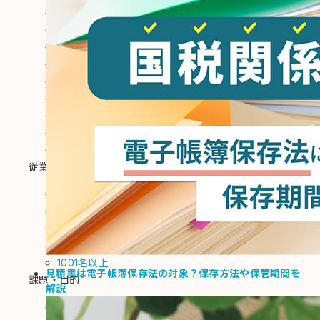
教育
アパレル
金属
自動車・輸送用機器
情報・通信
総合小売
広告・メディア
旅行・レジャー
自治体
従業員数
1～50名
51～100名
101～500名
501～1000名
1001名以上
見積書は電子帳簿保存法の対象？保存方法や保管期間を
課題・目的
解説
システム連携