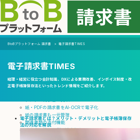
MENU
機能
BtoBプラットフォーム 請求書
電子請求書TIMES
支払側（受取機能）
電子請求書TIMES
自動化
会計ソフト・システムへの連携を自動化
経理・経営に役立つ会計知識、DXによる業務改善、インボイス制度・改
支払通知書の電子化・自動発行
正電子帳簿保存法といったトレンド情報をご紹介します。
電子化
デジタル請求書の受領
紙・PDFの請求書をAI-OCRで電子化
紙の請求書も一元管理
電子請求書とは？メリット・デメリットと電子帳簿保存
関連書類の添付機能
法の対応を解説
請求書以外の国税関連書類も
改正電子帳簿保存法に対応