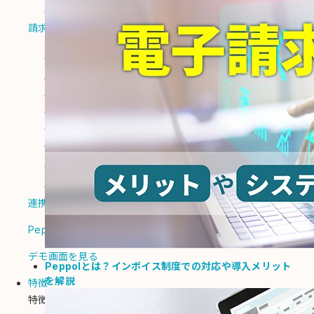
請求書の受領代行・委託
請求側（発行機能）
自動化
請求書を自動発行
PDF請求書をメール送信
郵送代行
入金消込/督促
債権回収代行
電子化
納品書
連携可能なシステム一覧
Peppol連携
デモ画面を見る
Peppolとは？インボイス制度での対応や導入メリット
を解説
特徴
特徴