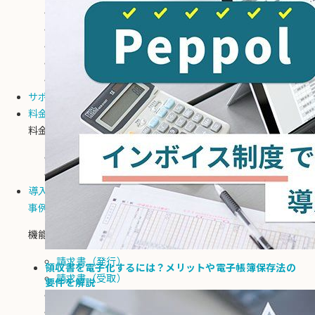
7つの特徴
DtoDの請求書とは？
デジタルデータへのこだわり
大手企業に選ばれる理由
セキュリティ体制
サポート
料金
料金
料金プラン
コスト削減シミュレーション
導入事例
事例記事
機能別
請求書（発行）
領収書を電子化するには？メリットや電子帳簿保存法の
請求書（受取）
要件を解説
通知書
AI-OCR