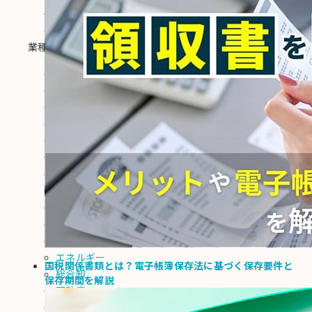
郵送代行
掛売決済
業種
建設
化学・医薬品
機械
生活用品
運輸
金融・保険
法人サービス
医療・介護
フード
素材・材料
エレクトロニクス
エネルギー
国税関係書類とは？電子帳簿保存法に基づく保存要件と
総合卸
保存期間を解説
不動産
生活サービス