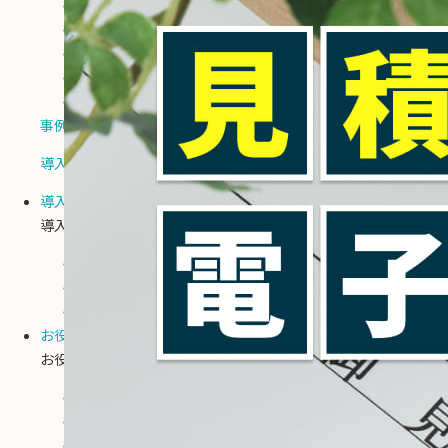
脱属人化
手作業ミスの解消
業務時間削減
コスト・人件費削減
法令対応
事例動画
導入企業ユーザー座談会
導入事例
導入事例
事例記事
事例動画
導入企業ユーザー座談会
お役立ち情報
お役立ち情報
お役立ち資料
電子請求書イベント・セミナー
電子請求書TIMES コラム