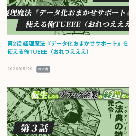
第2話 経理魔法『データ化おまかせサポート』を
使える俺TUEEE（おれつえええ）
2026/05/29
請求書