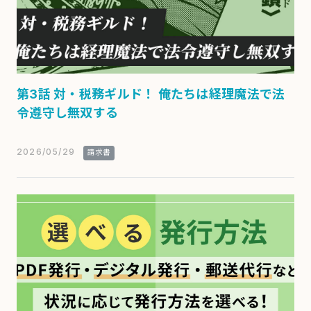
第3話 対・税務ギルド！ 俺たちは経理魔法で法
令遵守し無双する
2026/05/29
請求書